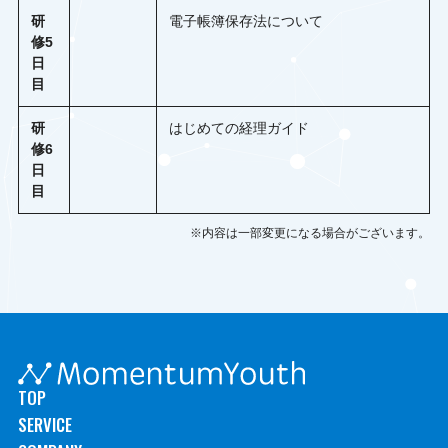
研
電子帳簿保存法について
修5
日
目
研
はじめての経理ガイド
修6
日
目
※内容は一部変更になる場合がございます。
TOP
SERVICE